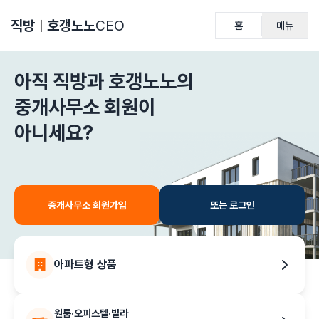
직방
ㅣ
호갱노노
CEO
홈
메뉴
아직 직방과 호갱노노의
중개사무소 회원이
아니세요?
중개사무소 회원가입
또는 로그인
아파트형 상품
원룸·오피스텔·빌라