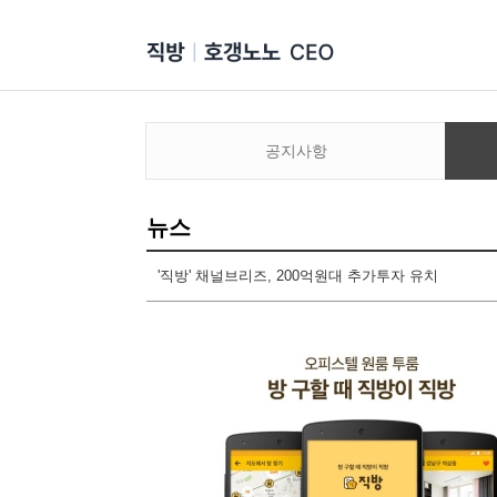
공지사항
뉴스
'직방' 채널브리즈, 200억원대 추가투자 유치